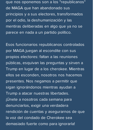
que nos oponemos son a los "republicanos" 
de MAGA que han abandonado sus 
principios y a sus electores, transformados 
por el odio, la deshumanización y las 
mentiras deliberadas en algo que ya no se 
parece en nada a un partido político.
Esos funcionarios republicanos controlados 
por MAGA juegan al escondite con sus 
propios electores: faltan a las reuniones 
públicas, esquivan las preguntas y sirven a 
Trump en lugar de a los cherokee. Mientras 
ellos se esconden, nosotros nos hacemos 
presentes. Nos negamos a permitir que 
sigan ignorándonos mientras ayudan a 
Trump a atacar nuestras libertades.
¡Únete a nosotros cada semana para 
denunciarlos, exigir una verdadera 
rendición de cuentas y asegurarnos de que 
la voz del condado de Cherokee sea 
demasiado fuerte como para ignorarla!