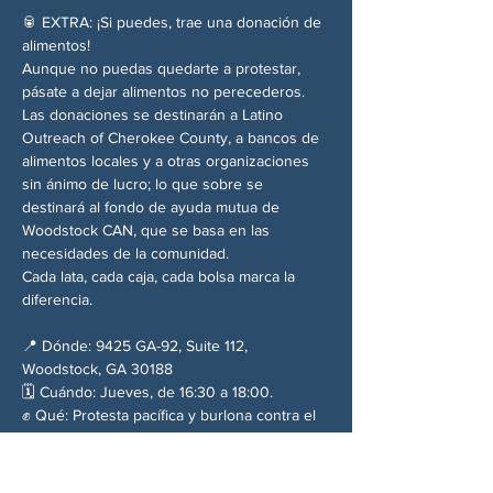
🥫 EXTRA: ¡Si puedes, trae una donación de 
alimentos!
Aunque no puedas quedarte a protestar, 
pásate a dejar alimentos no perecederos. 
Las donaciones se destinarán a Latino 
Outreach of Cherokee County, a bancos de 
alimentos locales y a otras organizaciones 
sin ánimo de lucro; lo que sobre se 
destinará al fondo de ayuda mutua de 
Woodstock CAN, que se basa en las 
necesidades de la comunidad.
Cada lata, cada caja, cada bolsa marca la 
diferencia.
📍 Dónde: 9425 GA-92, Suite 112, 
Woodstock, GA 30188
🗓️ Cuándo: Jueves, de 16:30 a 18:00.
✊ Qué: Protesta pacífica y burlona contra el 
silencio del Partido Republicano y el 
régimen de Trump.