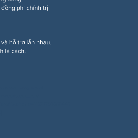
đồng phi chính trị
 và hỗ trợ lẫn nhau.
h là cách.
stockcan.bsky.social
m/woodstock_can/
profile.php?id=61573799888446
N