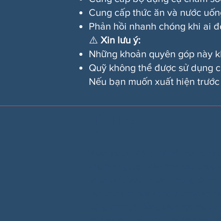
Cung cấp thức ăn và nước uống 
Phản hồi nhanh chóng khi ai đ
⚠️
Xin lưu ý:
Những khoản quyên góp này kh
Quỹ không thể được sử dụng cho
Nếu bạn muốn xuất hiện trước 
VỀ CHÚNG
TÔI
Woodstock CAN là một tổ chức tự trị p
các tình nguyện viên lãnh đạo, phục
và các khu vực lân cận. Chúng tôi tin
của chúng ta hoạt động tốt nhất khi tấ
cùng tham gia. Bằng cách hợp tác cù
tôi bảo vệ quyền tự do, hỗ trợ hàng 