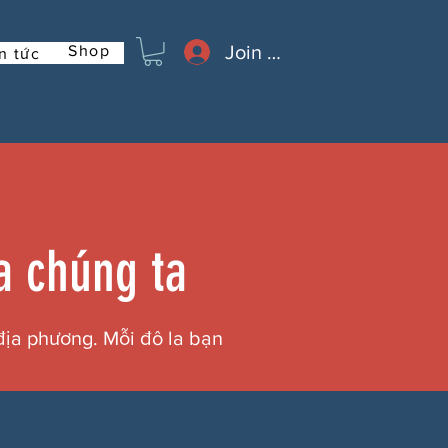
Join or Log In
Shop
n tức
 chúng ta
địa phương. Mỗi đô la bạn