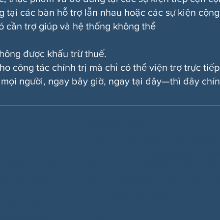
tại các bàn hỗ trợ lẫn nhau hoặc các sự kiện cộng 
ó cần trợ giúp và hệ thống không thể
ông được khấu trừ thuế.
 công tác chính trị mà chỉ có thể viện trợ trực tiếp
mọi người, ngay bây giờ, ngay tại đây—thì đây chín
MẠNG XÃ HỘI
BLUESKY: https://bsky.app/profile/wood
hi đảng phái, do
INSTAGRAM: https://www.instagram.co
 vụ Woodstock, GA
FACEBOOK: https://www.facebook.com/
PHÁP LÝ & KHẢ NĂNG TIẾP CẬ
 rằng nền dân chủ
t cả mọi người
CHÍNH SÁCH BẢO MẬT
ng nhau, chúng
ĐIỀU KHOẢN & ĐIỀU KIỆN
xóm và đảm bảo