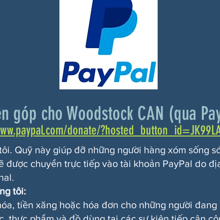
n góp cho Woodstock CAN (qua Pay
www.paypal.com/donate/?hosted_button_id=JK99L
 tôi. Quỹ này giúp đỡ những người hàng xóm sống só
 được chuyển trực tiếp vào tài khoản PayPal do đ
nal.
g tôi:
ạp hóa, tiền xăng hoặc hóa đơn cho những người đan
 thực phẩm và đồ dùng tại các sự kiện tiếp cận c