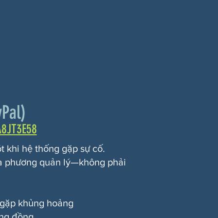
Pal)
A8JT3E58
t khi hệ thống gặp sự cố.
ịa phương quản lý—không phải
g gặp khủng hoảng
ộng đồng