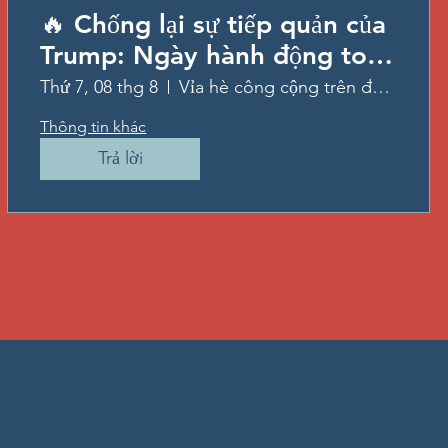
🔥 Chống lại sự tiếp quản của
Trump: Ngày hành động toàn
quốc & Diễn đàn thứ bảy
Thứ 7, 08 thg 8
Vỉa hè công cộng trên đường ray phía đường chính
hàng tuần 🔥
Thông tin khác
Trả lời