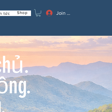
Join or Log In
Shop
n tức
chủ.
ồng.
.