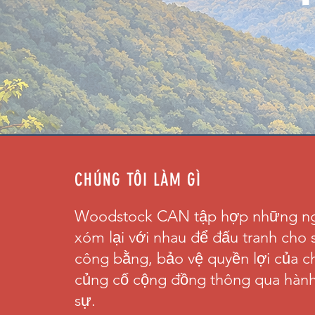
CHÚNG TÔI LÀM GÌ
Woodstock CAN tập hợp những n
xóm lại với nhau để đấu tranh cho 
công bằng, bảo vệ quyền lợi của c
củng cố cộng đồng thông qua hàn
sự.