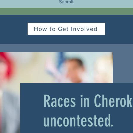
Submit
How to Get Involved
Races in Chero
uncontested.