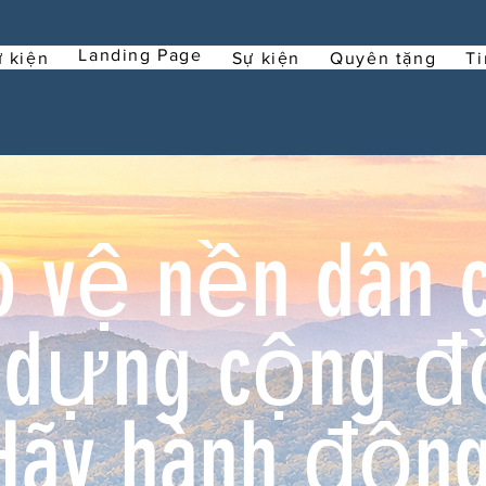
Landing Page
 kiện
Sự kiện
Quyên tặng
Ti
 vệ nền dân 
 dựng cộng đ
Hãy hành động