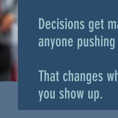
Decisions get m
anyone pushing 
That changes wh
you show up.