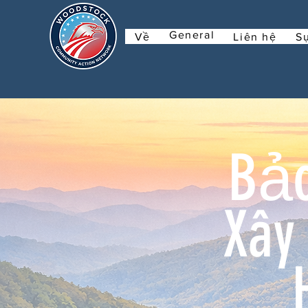
General
Về
Liên hệ
Sự
Bảo
Xây