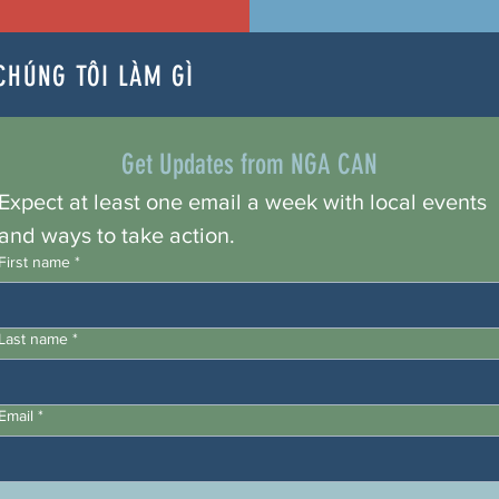
CHÚNG TÔI LÀM GÌ
Get Updates from NGA CAN
Expect at least one email a week with local events 
and ways to take action.
First name
*
Last name
*
Email
*