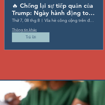
🔥 Chống lại sự tiếp quản của
Trump: Ngày hành động toàn
quốc & Diễn đàn thứ bảy
Thứ 7, 08 thg 8
Vỉa hè công cộng trên đường ray phía đường chính
hàng tuần 🔥
Thông tin khác
Trả lời