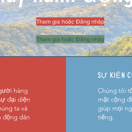
Tham gia hoặc Đăng nhập
Tham gia hoặc Đăng nhập
SỰ KIỆN C
gười hàng
Chúng tôi t
sự đại diện
mặt cộng đồ
húng ta và
giúp mọi ng
h động dân
tiếng.