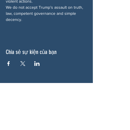
violent actions.
We do not accept Trump’s assault on truth, 
law, competent governance and simple 
decency.
Chia sẻ sự kiện của bạn
VỀ CHÚNG TÔI
Woodstock CAN là một tổ chức tự trị phi
đảng phái, do các tình nguyện viên lãnh đạo,
phục vụ Woodstock, GA và các khu vực lân
cận. Chúng tôi tin rằng nền dân chủ của
chúng ta hoạt động tốt nhất khi tất cả mọi
người cùng tham gia. Bằng cách hợp tác