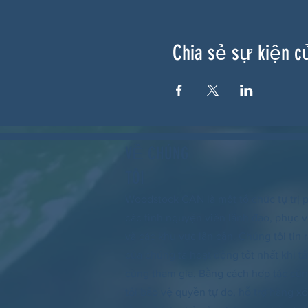
Chia sẻ sự kiện c
VỀ CHÚNG
TÔI
Woodstock CAN là một tổ chức tự trị p
các tình nguyện viên lãnh đạo, phục
và các khu vực lân cận. Chúng tôi tin
của chúng ta hoạt động tốt nhất khi tấ
cùng tham gia. Bằng cách hợp tác cù
tôi bảo vệ quyền tự do, hỗ trợ hàng 