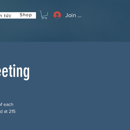
Join or Log In
Shop
n tức
eeting
of each
d at 215