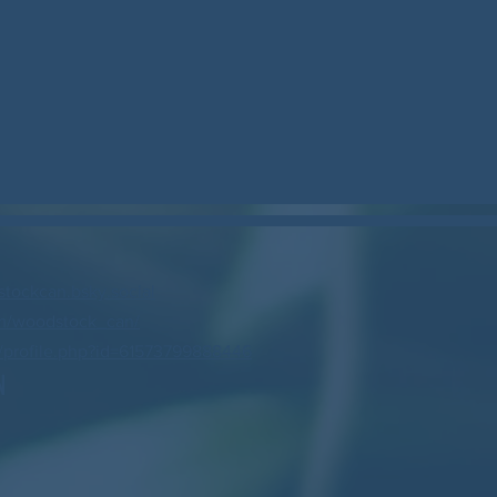
stockcan.bsky.social
m/woodstock_can/
profile.php?id=61573799888446
N