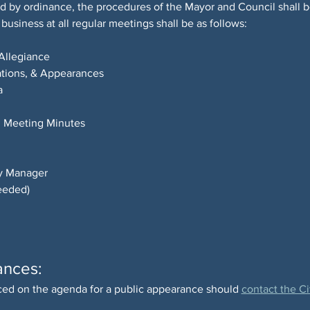
d by ordinance, the procedures of the Mayor and Council shall 
business at all regular meetings shall be as follows:
Allegiance
ations, & Appearances
a
h Meeting Minutes
y Manager
eeded)
ances:
ced on the agenda for a public appearance should 
contact the Ci