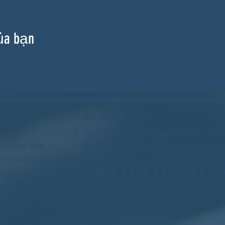
ủa bạn
MẠNG XÃ HỘI
BLUESKY: https://bsky.app/profile/wood
hi đảng phái, do
INSTAGRAM: https://www.instagram.co
 vụ Woodstock, GA
FACEBOOK: https://www.facebook.com/
PHÁP LÝ & KHẢ NĂNG TIẾP CẬ
 rằng nền dân chủ
t cả mọi người
CHÍNH SÁCH BẢO MẬT
ng nhau, chúng
ĐIỀU KHOẢN & ĐIỀU KIỆN
xóm và đảm bảo
TUYÊN BỐ TRUY CẬP