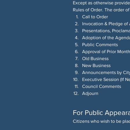
Except as otherwise provide
Rules of Order. The order of 
Call to Order
Invocation & Pledge of 
Presentations, Proclam
Adoption of the Agend
Public Comments
Approval of Prior Mont
Old Business
New Business
Announcements by Cit
Executive Session (If N
Council Comments
Adjourn
For Public Appear
Citizens who wish to be pla