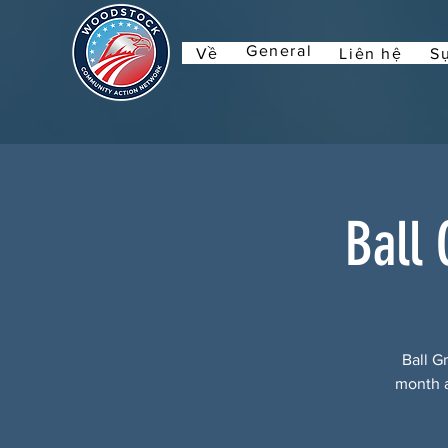
General
Về
Liên hệ
Sự
Ball 
Ball G
month a