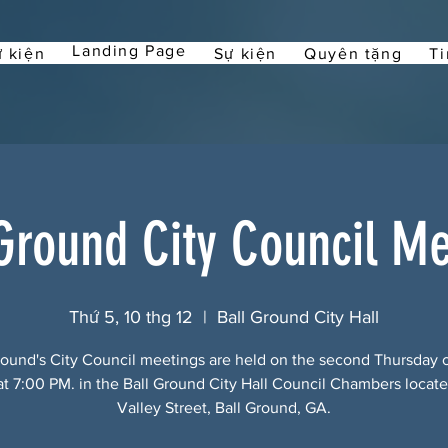
Landing Page
 kiện
Sự kiện
Quyên tặng
Ti
Ground City Council M
Thứ 5, 10 thg 12
  |  
Ball Ground City Hall
round's City Council meetings are held on the second Thursday 
t 7:00 PM. in the Ball Ground City Hall Council Chambers locate
Valley Street, Ball Ground, GA.