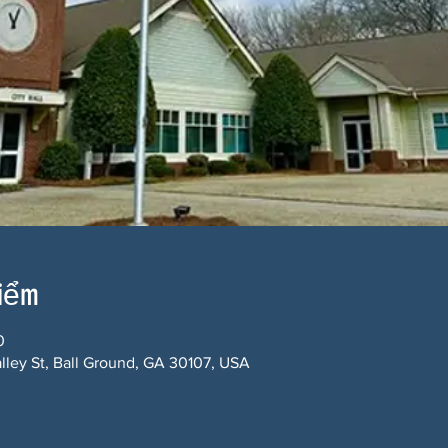
điểm
0
alley St, Ball Ground, GA 30107, USA