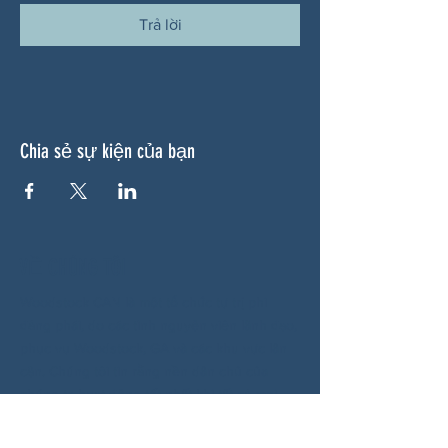
Trả lời
Chia sẻ sự kiện của bạn
VỀ CHÚNG TÔI
Woodstock CAN là một tổ chức tự trị phi
đảng phái, do các tình nguyện viên lãnh đạo,
phục vụ Woodstock, GA và các khu vực lân
cận. Chúng tôi tin rằng nền dân chủ của
chúng ta hoạt động tốt nhất khi tất cả mọi
người cùng tham gia. Bằng cách hợp tác
cùng nhau, chúng tôi bảo vệ quyền tự do, hỗ