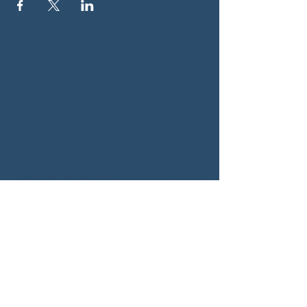
VỀ CHÚNG TÔI
Woodstock CAN là một tổ chức tự trị phi
đảng phái, do các tình nguyện viên lãnh đạo,
phục vụ Woodstock, GA và các khu vực lân
cận. Chúng tôi tin rằng nền dân chủ của
chúng ta hoạt động tốt nhất khi tất cả mọi
người cùng tham gia. Bằng cách hợp tác
cùng nhau, chúng tôi bảo vệ quyền tự do, hỗ
trợ hàng xóm và đảm bảo rằng chính phủ
của chúng ta phản ánh đúng nguyện vọng
của người dân.
MẠNG XÃ HỘI
BLUESKY: