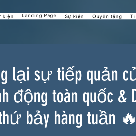
Landing Page
 kiện
Sự kiện
Quyên tặng
Ti
 lại sự tiếp quản c
nh động toàn quốc & 
thứ bảy hàng tuần 