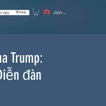
Join or Log In
Shop
n tức
ủa Trump:
Diễn đàn
