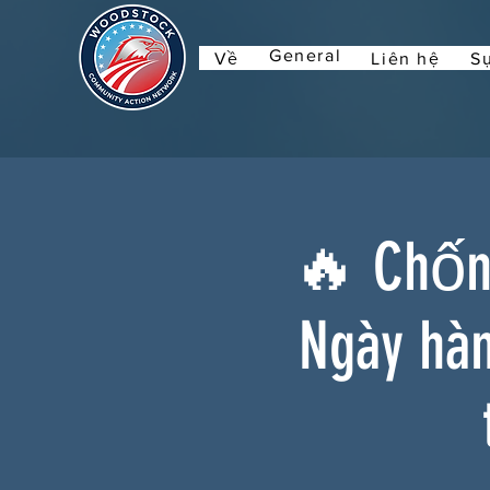
General
Về
Liên hệ
Sự
🔥 Chống
Ngày hà