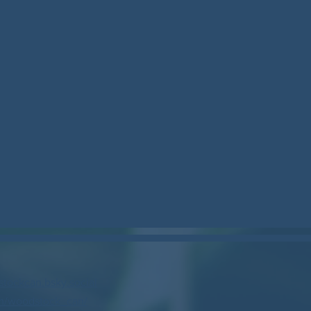
stockcan.bsky.social
m/woodstock_can/