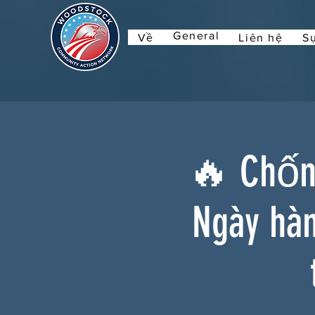
General
Về
Liên hệ
Sự
🔥 Chống
Ngày hà