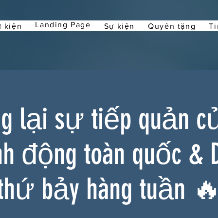
Landing Page
 kiện
Sự kiện
Quyên tặng
Ti
 lại sự tiếp quản c
nh động toàn quốc & 
thứ bảy hàng tuần 