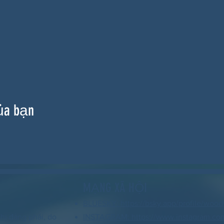
ủa bạn
MẠNG XÃ HỘI
BLUESKY: https://bsky.app/profile/wood
hi đảng phái, do
INSTAGRAM: https://www.instagram.co