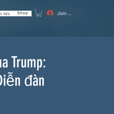
Join or Log In
Shop
n tức
ủa Trump:
Diễn đàn
