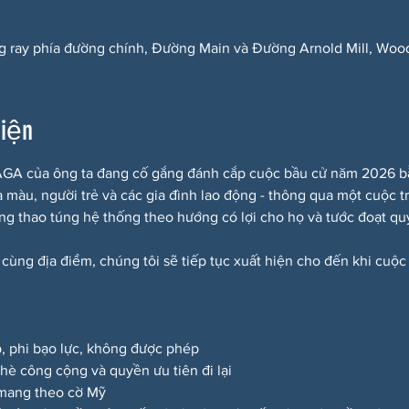
g ray phía đường chính, Đường Main và Đường Arnold Mill, Woo
kiện
A của ông ta đang cố gắng đánh cắp cuộc bầu cử năm 2026 bằng
a màu, người trẻ và các gia đình lao động - thông qua một cuộc t
ắng thao túng hệ thống theo hướng có lợi cho họ và tước đoạt quy
 cùng địa điểm, chúng tôi sẽ tiếp tục xuất hiện cho đến khi cuộc
p, phi bạo lực, không được phép
a hè công cộng và quyền ưu tiên đi lại
 mang theo cờ Mỹ