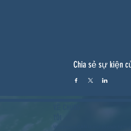
Chia sẻ sự kiện c
VỀ CHÚNG
TÔI
Woodstock CAN là một tổ chức tự trị p