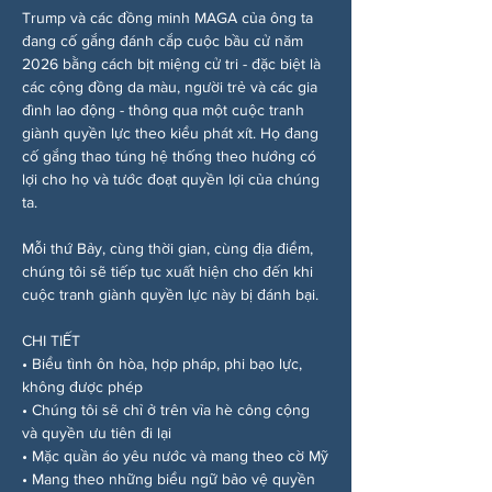
Trump và các đồng minh MAGA của ông ta 
đang cố gắng đánh cắp cuộc bầu cử năm 
2026 bằng cách bịt miệng cử tri - đặc biệt là 
các cộng đồng da màu, người trẻ và các gia 
đình lao động - thông qua một cuộc tranh 
giành quyền lực theo kiểu phát xít. Họ đang 
cố gắng thao túng hệ thống theo hướng có 
lợi cho họ và tước đoạt quyền lợi của chúng 
ta.
Mỗi thứ Bảy, cùng thời gian, cùng địa điểm, 
chúng tôi sẽ tiếp tục xuất hiện cho đến khi 
cuộc tranh giành quyền lực này bị đánh bại.
CHI TIẾT
• Biểu tình ôn hòa, hợp pháp, phi bạo lực, 
không được phép
• Chúng tôi sẽ chỉ ở trên vỉa hè công cộng 
và quyền ưu tiên đi lại
• Mặc quần áo yêu nước và mang theo cờ Mỹ
• Mang theo những biểu ngữ bảo vệ quyền 