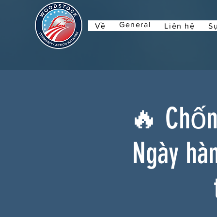
General
Về
Liên hệ
Sự
🔥 Chống
Ngày hà