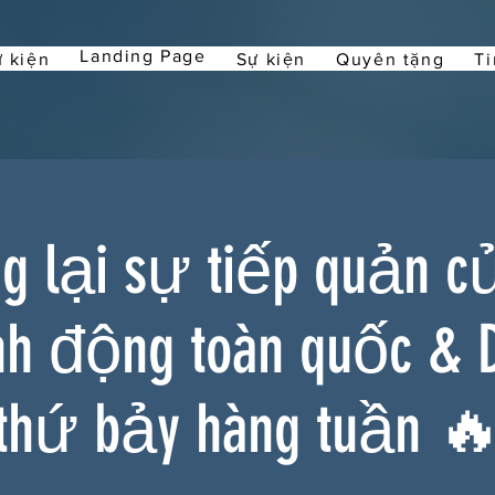
Landing Page
 kiện
Sự kiện
Quyên tặng
Ti
 lại sự tiếp quản c
nh động toàn quốc & 
thứ bảy hàng tuần 