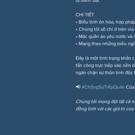
bị đánh bại.
CHI TIẾT
• Biểu tình ôn hòa, hợp phá
• Chúng tôi sẽ chỉ ở trên vỉ
• Mặc quần áo yêu nước và
• Mang theo những biểu ngữ
Đây là một tình trạng khẩn c
tấn công trực tiếp vào nền 
ngăn chặn sự thôn tính độc t
📢 
#ChốngSựTiếpQuản
 Của
Chúng tôi mong đợi tất cả n
đồng tình với các giá trị của