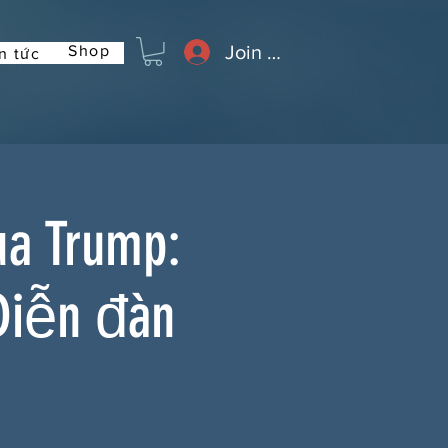
Join or Log In
Shop
n tức
ủa Trump:
Diễn đàn
