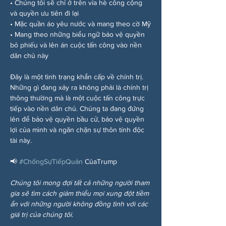
• Chúng tôi sẽ chỉ ở trên vỉa hè công cộng 
và quyền ưu tiên đi lại
• Mặc quần áo yêu nước và mang theo cờ Mỹ
• Mang theo những biểu ngữ bảo vệ quyền 
bỏ phiếu và lên án cuộc tấn công vào nền 
dân chủ này
Đây là một tình trạng khẩn cấp về chính trị. 
Những gì đang xảy ra không phải là chính trị 
thông thường mà là một cuộc tấn công trực 
tiếp vào nền dân chủ. Chúng ta đang đứng 
lên để bảo vệ quyền bầu cử, bảo vệ quyền 
lợi của mình và ngăn chặn sự thôn tính độc 
tài này.
📢 
#ChốngSựTiếpQuản
 CủaTrump
Chúng tôi mong đợi tất cả những người tham 
gia sẽ tìm cách giảm thiểu mọi xung đột tiềm 
ẩn với những người không đồng tình với các 
giá trị của chúng tôi.