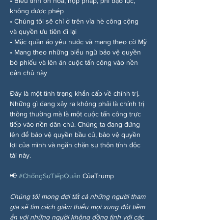
• Biểu tình ôn hòa, hợp pháp, phi bạo lực, 
không được phép
• Chúng tôi sẽ chỉ ở trên vỉa hè công cộng 
và quyền ưu tiên đi lại
• Mặc quần áo yêu nước và mang theo cờ Mỹ
• Mang theo những biểu ngữ bảo vệ quyền 
bỏ phiếu và lên án cuộc tấn công vào nền 
dân chủ này
Đây là một tình trạng khẩn cấp về chính trị. 
Những gì đang xảy ra không phải là chính trị 
thông thường mà là một cuộc tấn công trực 
tiếp vào nền dân chủ. Chúng ta đang đứng 
lên để bảo vệ quyền bầu cử, bảo vệ quyền 
lợi của mình và ngăn chặn sự thôn tính độc 
tài này.
📢 
#ChốngSựTiếpQuản
 CủaTrump
Chúng tôi mong đợi tất cả những người tham 
gia sẽ tìm cách giảm thiểu mọi xung đột tiềm 
ẩn với những người không đồng tình với các 