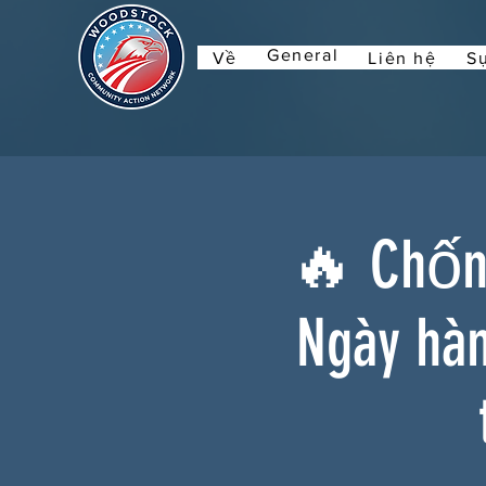
General
Về
Liên hệ
Sự
🔥 Chống
Ngày hà