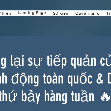
Landing Page
 kiện
Sự kiện
Quyên tặng
Ti
 lại sự tiếp quản c
nh động toàn quốc & 
thứ bảy hàng tuần 