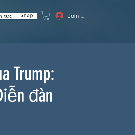
Join or Log In
Shop
n tức
ủa Trump:
Diễn đàn
