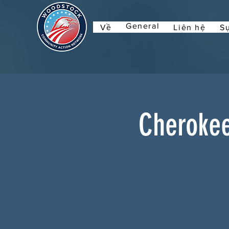
General
Về
Liên hệ
Sự
Cherokee