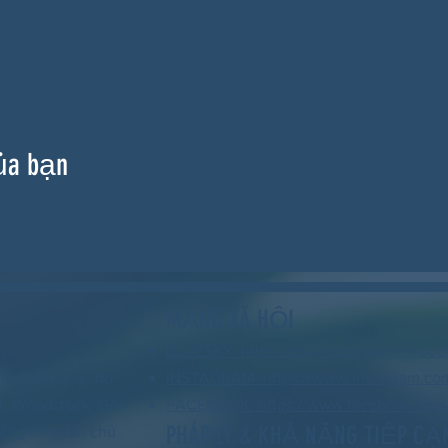
ủa bạn
MẠNG XÃ HỘI
BLUESKY: https://bsky.app/profile/wood
hi đảng phái, do
INSTAGRAM: https://www.instagram.co
 vụ Woodstock, GA
FACEBOOK: https://www.facebook.com/
PHÁP LÝ & KHẢ NĂNG TIẾP CẬ
 rằng nền dân chủ