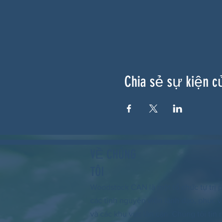
Chia sẻ sự kiện c
VỀ CHÚNG
TÔI
Woodstock CAN là một tổ chức tự trị p
các tình nguyện viên lãnh đạo, phục
và các khu vực lân cận. Chúng tôi tin