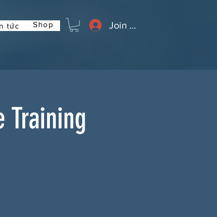
Join or Log In
Shop
n tức
 Training