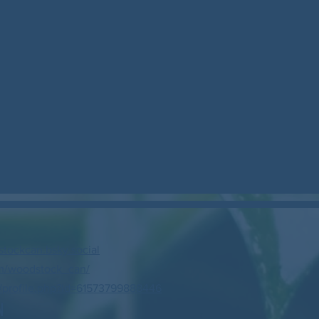
stockcan.bsky.social
m/woodstock_can/
profile.php?id=61573799888446
N