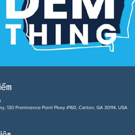
điểm
0
y, 130 Prominence Point Pkwy #160, Canton, GA 30114, USA
kiện