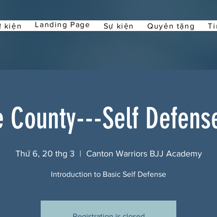
Landing Page
 kiện
Sự kiện
Quyên tặng
Ti
 County---Self Defense
Thứ 6, 20 thg 3
  |  
Canton Warriors BJJ Academy
Introduction to Basic Self Defense
Registration is closed