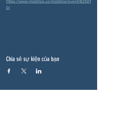
https://www.mobilize.us/mobilize/event/82501
0/
Chia sẻ sự kiện của bạn
VỀ CHÚNG TÔI
Woodstock CAN là một tổ chức tự trị phi
đảng phái, do các tình nguyện viên lãnh đạo,
phục vụ Woodstock, GA và các khu vực lân
cận. Chúng tôi tin rằng nền dân chủ của
chúng ta hoạt động tốt nhất khi tất cả mọi