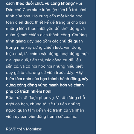
cách theo đuổi chức vụ công không?
 Hội 
Dân chủ Cherokee luôn tận tâm hỗ trợ hành 
trình của bạn. Họ cung cấp một khóa học 
toàn diện được thiết kế để trang bị cho bạn 
những kiến thức thiết yếu để khởi động và 
quản lý một chiến dịch thành công. Chương 
trình giảng dạy bao gồm các chủ đề quan 
trọng như xây dựng chiến lược vận động 
hiệu quả, tài chính vận động, hoạt động thực 
địa, gây quỹ, tiếp thị, các công cụ dữ liệu 
sẵn có, và cơ hội học hỏi những hiểu biết 
quý giá từ các ứng cử viên trước đây. 
Hãy 
biến tầm nhìn của bạn thành hành động, xây 
dựng cộng đồng vững mạnh hơn và chính 
phủ có trách nhiệm hơn!
Bữa trưa sẽ được phục vụ. Vì số lượng chỗ 
ngồi có hạn, chúng tôi sẽ ưu tiên những 
người quan tâm đến việc tranh cử và nhân 
viên ủy ban vận động tranh cử của họ.
RSVP trên Mobilize: