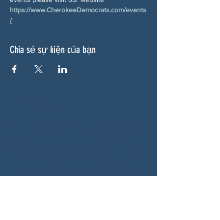
https://www.CherokeeDemocrats.com/events
/
Chia sẻ sự kiện của bạn
VỀ CHÚNG TÔI
Woodstock CAN là một tổ chức tự trị phi
đảng phái, do các tình nguyện viên lãnh đạo,
phục vụ Woodstock, GA và các khu vực lân
cận. Chúng tôi tin rằng nền dân chủ của
chúng ta hoạt động tốt nhất khi tất cả mọi
người cùng tham gia. Bằng cách hợp tác
cùng nhau, chúng tôi bảo vệ quyền tự do, hỗ
trợ hàng xóm và đảm bảo rằng chính phủ
của chúng ta phản ánh đúng nguyện vọng