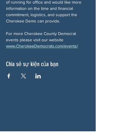
of running for office and would like more 
information on the time and financial 
commitment, logistics, and support the 
Cherokee Dems can provide.
For more Cherokee County Democrat 
events please visit our website 
www.CherokeeDemocrats.com/events/
Chia sẻ sự kiện của bạn
VỀ CHÚNG TÔI
Woodstock CAN là một tổ chức tự trị phi
đảng phái, do các tình nguyện viên lãnh đạo,
phục vụ Woodstock, GA và các khu vực lân
cận. Chúng tôi tin rằng nền dân chủ của