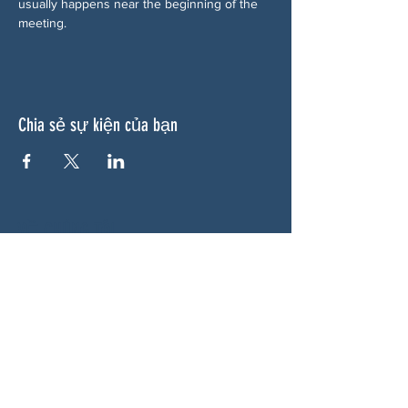
usually happens near the beginning of the 
meeting.
Chia sẻ sự kiện của bạn
VỀ CHÚNG TÔI
Woodstock CAN là một tổ chức tự trị phi
đảng phái, do các tình nguyện viên lãnh đạo,
phục vụ Woodstock, GA và các khu vực lân
cận. Chúng tôi tin rằng nền dân chủ của
chúng ta hoạt động tốt nhất khi tất cả mọi
người cùng tham gia. Bằng cách hợp tác
cùng nhau, chúng tôi bảo vệ quyền tự do, hỗ