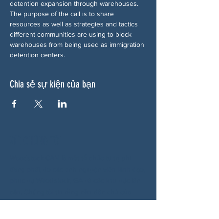
detention expansion through warehouses. 
The purpose of the call is to share 
resources as well as strategies and tactics 
different communities are using to block 
warehouses from being used as immigration 
detention centers.
Chia sẻ sự kiện của bạn
VỀ CHÚNG TÔI
Woodstock CAN là một tổ chức tự trị phi
đảng phái, do các tình nguyện viên lãnh đạo,
phục vụ Woodstock, GA và các khu vực lân
cận. Chúng tôi tin rằng nền dân chủ của
chúng ta hoạt động tốt nhất khi tất cả mọi
người cùng tham gia. Bằng cách hợp tác