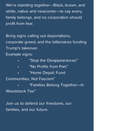
We’re standing together—Black, brown, and 
white, native and newcomer—to say every 
family belongs, and no corporation should 
profit from fear.
Bring signs calling out deportations, 
corporate greed, and the billionaires funding 
Trump’s takeover.
Example signs:
	•	“Stop the Disappearances”
	•	“No Profits from Pain”
	•	“Home Depot: Fund 
Communities, Not Fascism”
	•	“Families Belong Together—In 
Woodstock Too”
Join us to defend our freedoms, our 
families, and our future.