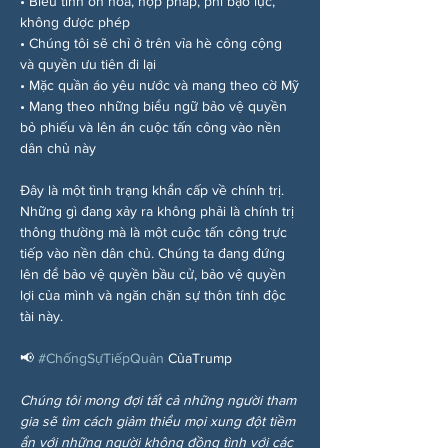
• Biểu tình ôn hòa, hợp pháp, phi bạo lực, 
không được phép
• Chúng tôi sẽ chỉ ở trên vỉa hè công cộng 
và quyền ưu tiên đi lại
• Mặc quần áo yêu nước và mang theo cờ Mỹ
• Mang theo những biểu ngữ bảo vệ quyền 
bỏ phiếu và lên án cuộc tấn công vào nền 
dân chủ này
Đây là một tình trạng khẩn cấp về chính trị. 
Những gì đang xảy ra không phải là chính trị 
thông thường mà là một cuộc tấn công trực 
tiếp vào nền dân chủ. Chúng ta đang đứng 
lên để bảo vệ quyền bầu cử, bảo vệ quyền 
lợi của mình và ngăn chặn sự thôn tính độc 
tài này.
📢 
#ChốngSựTiếpQuản
 CủaTrump
Chúng tôi mong đợi tất cả những người tham 
gia sẽ tìm cách giảm thiểu mọi xung đột tiềm 
ẩn với những người không đồng tình với các 