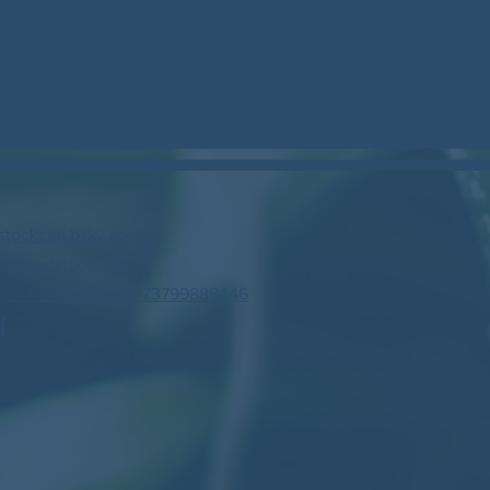
stockcan.bsky.social
m/woodstock_can/
profile.php?id=61573799888446
N