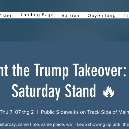
Landing Page
 kiện
Sự kiện
Quyên tặng
Ti
ht the Trump Takeover:
Saturday Stand 🔥
Thứ 7, 07 thg 2
  |  
Public Sidewalks on Track Side of Mai
Saturday, same time, same place, we’ll keep showing up until th