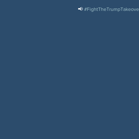
📢 
#FightTheTrumpTakeove