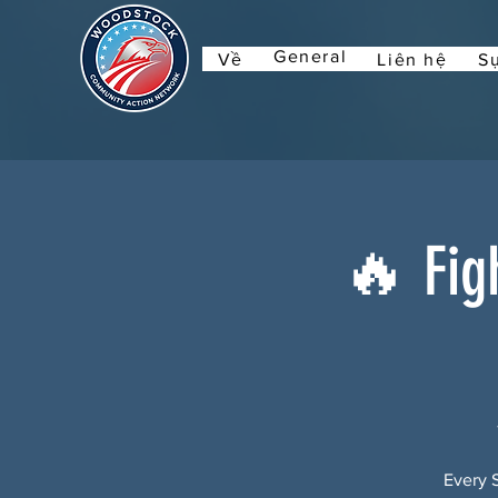
General
Về
Liên hệ
Sự
🔥 Fig
Every 