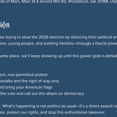
ide of Main, Main St & Arnold Mill Rd, Woodstock, GA 30188, US
kiện
e trying to steal the 2026 election by silencing their political
olor, young people, and working families—through a fascist powe
ame place, we’ll keep showing up until this power grab is defea
ent, non-permitted protest 
dewalks and the right of way only 
and bring your American flags 
 the vote and call out this attack on democracy
y. What’s happening is not politics as usual—it’s a direct assault
e, protect our rights, and stop this authoritarian takeover.