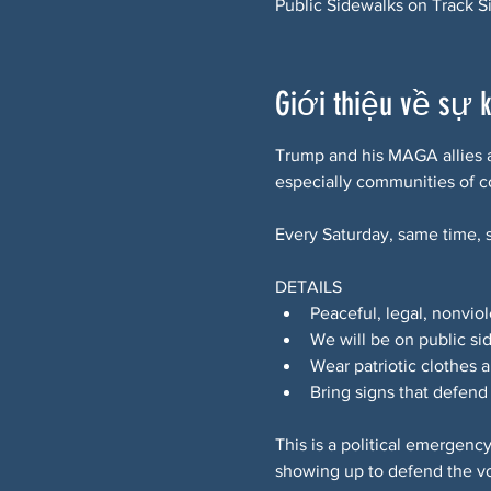
Public Sidewalks on Track S
Giới thiệu về sự 
Trump and his MAGA allies ar
especially communities of c
Every Saturday, same time, s
DETAILS
Peaceful, legal, nonviol
We will be on public si
Wear patriotic clothes 
Bring signs that defend
This is a political emergenc
showing up to defend the vot