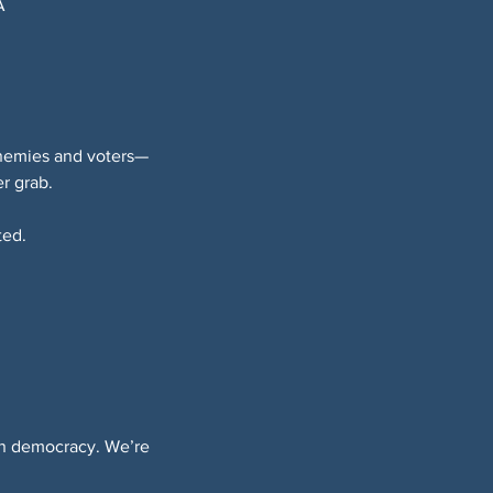
A
 enemies and voters—
r grab.
ted.
 on democracy. We’re 