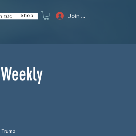
Join or Log In
Shop
n tức
 Weekly
n
e Trump