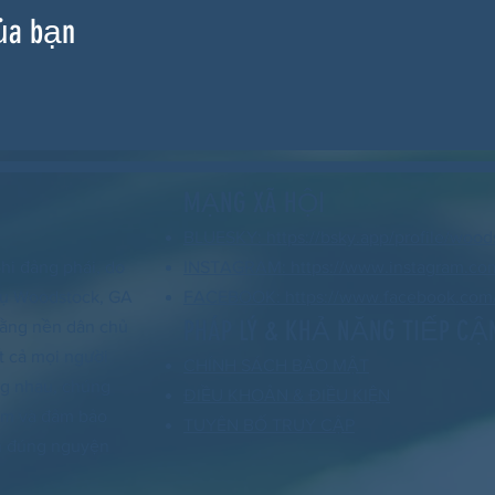
ủa bạn
MẠNG XÃ HỘI
BLUESKY: https://bsky.app/profile/wood
hi đảng phái, do
INSTAGRAM: https://www.instagram.co
 vụ Woodstock, GA
FACEBOOK: https://www.facebook.com/
PHÁP LÝ & KHẢ NĂNG TIẾP CẬ
 rằng nền dân chủ
t cả mọi người
CHÍNH SÁCH BẢO MẬT
ng nhau, chúng
ĐIỀU KHOẢN & ĐIỀU KIỆN
xóm và đảm bảo
TUYÊN BỐ TRUY CẬP
nh đúng nguyện