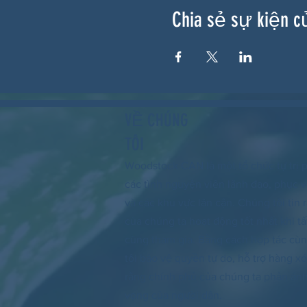
Chia sẻ sự kiện c
VỀ CHÚNG
TÔI
Woodstock CAN là một tổ chức tự trị p
các tình nguyện viên lãnh đạo, phục
và các khu vực lân cận. Chúng tôi tin
của chúng ta hoạt động tốt nhất khi tấ
cùng tham gia. Bằng cách hợp tác cù
tôi bảo vệ quyền tự do, hỗ trợ hàng 
rằng chính phủ của chúng ta phản á
vọng của người dân.