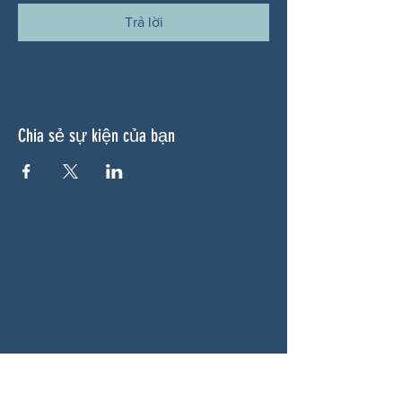
Trả lời
Chia sẻ sự kiện của bạn
VỀ CHÚNG TÔI
Woodstock CAN là một tổ chức tự trị phi
đảng phái, do các tình nguyện viên lãnh đạo,
phục vụ Woodstock, GA và các khu vực lân
cận. Chúng tôi tin rằng nền dân chủ của
chúng ta hoạt động tốt nhất khi tất cả mọi
người cùng tham gia. Bằng cách hợp tác
cùng nhau, chúng tôi bảo vệ quyền tự do, hỗ