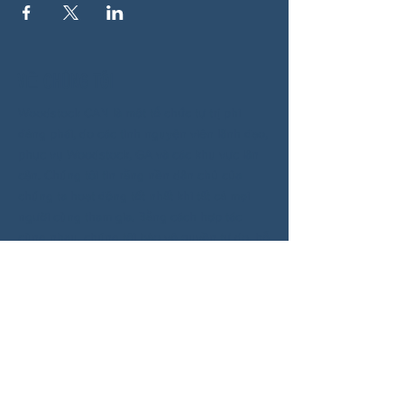
VỀ CHÚNG TÔI
Woodstock CAN là một tổ chức tự trị phi
đảng phái, do các tình nguyện viên lãnh đạo,
phục vụ Woodstock, GA và các khu vực lân
cận. Chúng tôi tin rằng nền dân chủ của
chúng ta hoạt động tốt nhất khi tất cả mọi
người cùng tham gia. Bằng cách hợp tác
cùng nhau, chúng tôi bảo vệ quyền tự do, hỗ
trợ hàng xóm và đảm bảo rằng chính phủ
của chúng ta phản ánh đúng nguyện vọng
của người dân.
MẠNG XÃ HỘI