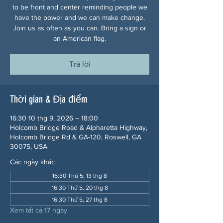
to be front and center reminding people we
have the power and we can make change.
Join us as often as you can. Bring a sign or
an American flag.
Trả lời
Thời gian & Địa điểm
16:30 10 thg 9, 2026 – 18:00
Holcomb Bridge Road & Alpharetta Highway,
Holcomb Bridge Rd & GA-120, Roswell, GA
30075, USA
Các ngày khác
16:30 Thứ 5, 13 thg 8
16:30 Thứ 5, 20 thg 8
16:30 Thứ 5, 27 thg 8
Xem tất cả 17 ngày