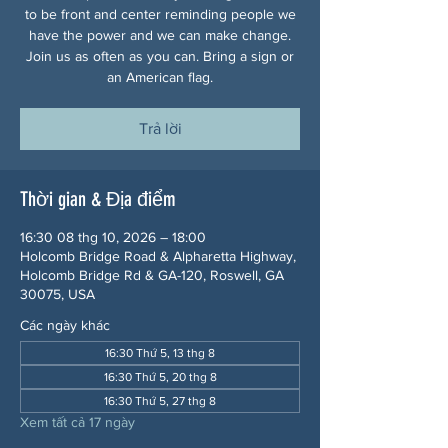
to be front and center reminding people we
have the power and we can make change.
Join us as often as you can. Bring a sign or
an American flag.
Trả lời
Thời gian & Địa điểm
16:30 08 thg 10, 2026 – 18:00
Holcomb Bridge Road & Alpharetta Highway,
Holcomb Bridge Rd & GA-120, Roswell, GA
30075, USA
Các ngày khác
16:30 Thứ 5, 13 thg 8
16:30 Thứ 5, 20 thg 8
16:30 Thứ 5, 27 thg 8
Xem tất cả 17 ngày