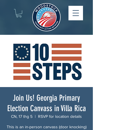
Join Us! Georgia Primary
Election Canvass in Villa Rica
CN, 17 thg 5
  |  
RSVP for location details
This is an in-person canvass (door knocking)