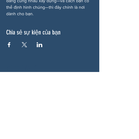
đang cùng nhau xây dựng—và cách bạn có 
thể định hình chúng—thì đây chính là nơi 
dành cho bạn.
Chia sẻ sự kiện của bạn
VỀ CHÚNG TÔI
Woodstock CAN là một tổ chức tự trị phi
đảng phái, do các tình nguyện viên lãnh đạo,
phục vụ Woodstock, GA và các khu vực lân
cận. Chúng tôi tin rằng nền dân chủ của
chúng ta hoạt động tốt nhất khi tất cả mọi
người cùng tham gia. Bằng cách hợp tác
cùng nhau, chúng tôi bảo vệ quyền tự do, hỗ
trợ hàng xóm và đảm bảo rằng chính phủ
của chúng ta phản ánh đúng nguyện vọng