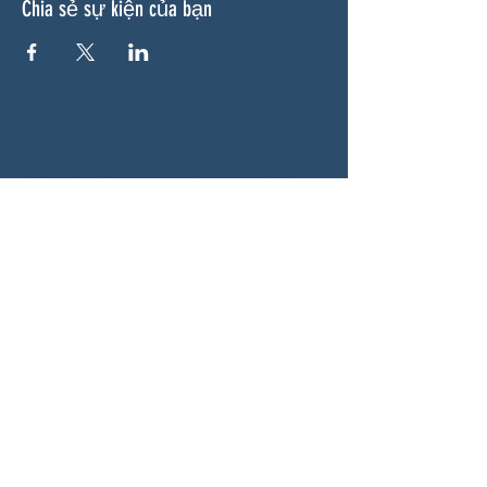
Chia sẻ sự kiện của bạn
VỀ CHÚNG TÔI
Woodstock CAN là một tổ chức tự trị phi
đảng phái, do các tình nguyện viên lãnh đạo,
phục vụ Woodstock, GA và các khu vực lân
cận. Chúng tôi tin rằng nền dân chủ của
chúng ta hoạt động tốt nhất khi tất cả mọi
người cùng tham gia. Bằng cách hợp tác
cùng nhau, chúng tôi bảo vệ quyền tự do, hỗ
trợ hàng xóm và đảm bảo rằng chính phủ
của chúng ta phản ánh đúng nguyện vọng
của người dân.