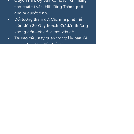
Quyền hạn: Ủy ban Kế hoạch chỉ mang 
tính chất tư vấn. Hội đồng Thành phố 
đưa ra quyết định.
Đối tượng tham dự: Các nhà phát triển 
luôn đến Sở Quy hoạch. Cư dân thường 
không đến—và đó là một vấn đề.
Tại sao điều này quan trọng: Ủy ban Kế 
hoạch là cơ hội tốt nhất để ngăn chặn 
sự phát triển kém hiệu quả hoặc thúc 
đẩy kết quả tốt hơn. Nếu chúng ta chờ 
đến Hội đồng Thành phố, cuộc chiến 
đã đi được nửa chặng đường rồi.
Chia sẻ sự kiện của bạn