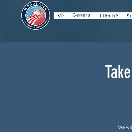
General
Về
Liên hệ
Sự
Take
We wil