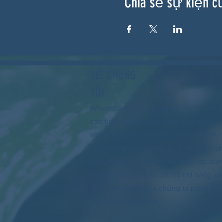
Chia sẻ sự kiện c
VỀ CHÚNG
TÔI
Woodstock CAN là một tổ chức tự trị p
các tình nguyện viên lãnh đạo, phục
và các khu vực lân cận. Chúng tôi tin
của chúng ta hoạt động tốt nhất khi tấ
cùng tham gia. Bằng cách hợp tác cù
tôi bảo vệ quyền tự do, hỗ trợ hàng 
rằng chính phủ của chúng ta phản á
vọng của người dân.