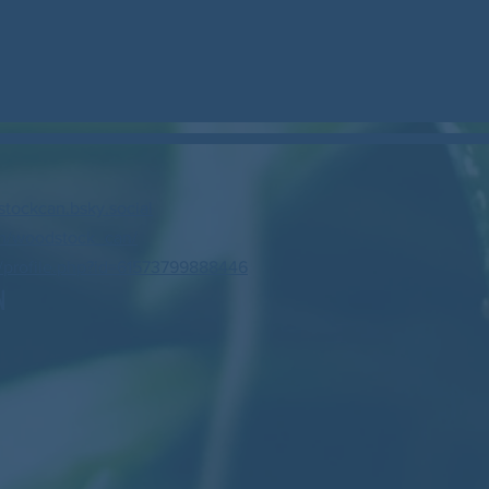
stockcan.bsky.social
m/woodstock_can/
profile.php?id=61573799888446
N