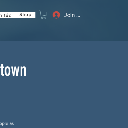
Join or Log In
Shop
n tức
ntown
ople as