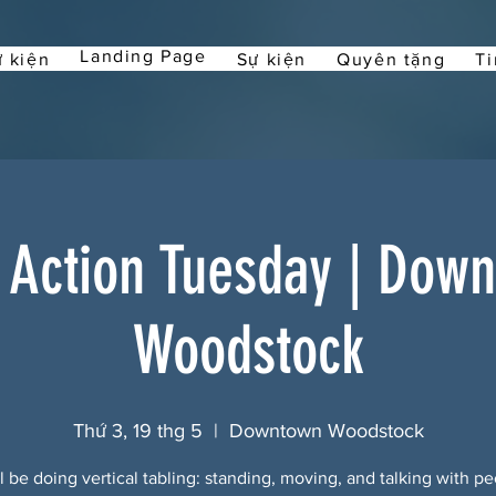
Landing Page
 kiện
Sự kiện
Quyên tặng
Ti
 Action Tuesday | Dow
Woodstock
Thứ 3, 19 thg 5
  |  
Downtown Woodstock
l be doing vertical tabling: standing, moving, and talking with pe