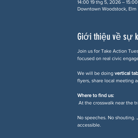
14:00 19 thg 5, 2026 – 15:00
Downtown Woodstock, Elm S
Giới thiệu về sự 
Join us for Take Action Tue
focused on real civic engag
We will be doing 
vertical ta
flyers, share local meeting 
Where to find us:
 At the crosswalk near the t
No speeches. No shouting. Ju
accessible.