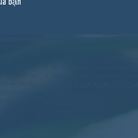
ủa bạn
MẠNG XÃ HỘI
BLUESKY: https://bsky.app/profile/wood
hi đảng phái, do
INSTAGRAM: https://www.instagram.co
 vụ Woodstock, GA
FACEBOOK: https://www.facebook.com/
PHÁP LÝ & KHẢ NĂNG TIẾP CẬ
 rằng nền dân chủ
t cả mọi người
CHÍNH SÁCH BẢO MẬT
ng nhau, chúng
ĐIỀU KHOẢN & ĐIỀU KIỆN
xóm và đảm bảo
TUYÊN BỐ TRUY CẬP
nh đúng nguyện