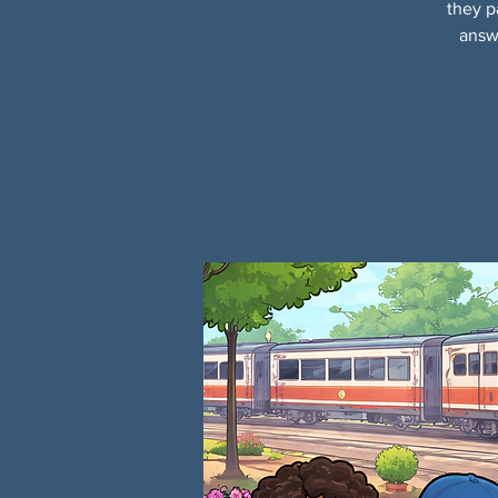
they p
answe