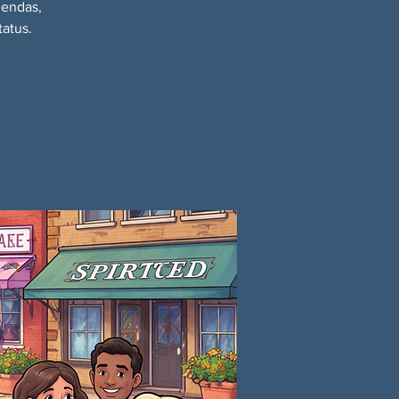
gendas,
tatus.