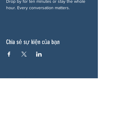
Drop by for ten minutes or stay the whole 
hour. Every conversation matters.
Chia sẻ sự kiện của bạn
VỀ CHÚNG TÔI
Woodstock CAN là một tổ chức tự trị phi
đảng phái, do các tình nguyện viên lãnh đạo,
phục vụ Woodstock, GA và các khu vực lân
cận. Chúng tôi tin rằng nền dân chủ của
chúng ta hoạt động tốt nhất khi tất cả mọi
người cùng tham gia. Bằng cách hợp tác
cùng nhau, chúng tôi bảo vệ quyền tự do, hỗ