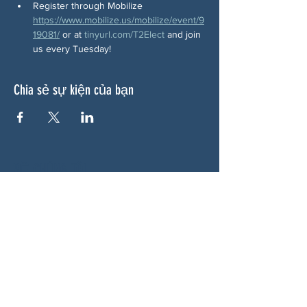
Register through Mobilize 
https://www.mobilize.us/mobilize/event/9
19081/
 or at 
tinyurl.com/T2Elect
 and join 
us every Tuesday!
Chia sẻ sự kiện của bạn
VỀ CHÚNG TÔI
Woodstock CAN là một tổ chức tự trị phi
đảng phái, do các tình nguyện viên lãnh đạo,
phục vụ Woodstock, GA và các khu vực lân
cận. Chúng tôi tin rằng nền dân chủ của
chúng ta hoạt động tốt nhất khi tất cả mọi
người cùng tham gia. Bằng cách hợp tác
cùng nhau, chúng tôi bảo vệ quyền tự do, hỗ
trợ hàng xóm và đảm bảo rằng chính phủ