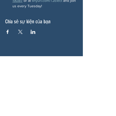
19081/
 or at 
tinyurl.com/T2Elect
 and join 
us every Tuesday!
Chia sẻ sự kiện của bạn
VỀ CHÚNG TÔI
Woodstock CAN là một tổ chức tự trị phi
đảng phái, do các tình nguyện viên lãnh đạo,
phục vụ Woodstock, GA và các khu vực lân
cận. Chúng tôi tin rằng nền dân chủ của
chúng ta hoạt động tốt nhất khi tất cả mọi
người cùng tham gia. Bằng cách hợp tác
cùng nhau, chúng tôi bảo vệ quyền tự do, hỗ
trợ hàng xóm và đảm bảo rằng chính phủ
của chúng ta phản ánh đúng nguyện vọng
của người dân.