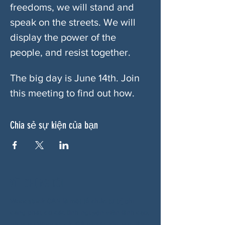
freedoms, we will stand and 
speak on the streets. We will 
display the power of the 
people, and resist together.
The big day is June 14th. Join 
this meeting to find out how. 
Chia sẻ sự kiện của bạn
VỀ CHÚNG TÔI
Woodstock CAN là một tổ chức tự trị phi
đảng phái, do các tình nguyện viên lãnh đạo,
phục vụ Woodstock, GA và các khu vực lân