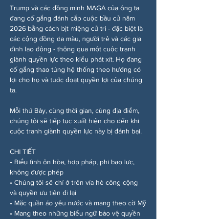
Trump và các đồng minh MAGA của ông ta 
đang cố gắng đánh cắp cuộc bầu cử năm 
2026 bằng cách bịt miệng cử tri - đặc biệt là 
các cộng đồng da màu, người trẻ và các gia 
đình lao động - thông qua một cuộc tranh 
giành quyền lực theo kiểu phát xít. Họ đang 
cố gắng thao túng hệ thống theo hướng có 
lợi cho họ và tước đoạt quyền lợi của chúng 
ta.
Mỗi thứ Bảy, cùng thời gian, cùng địa điểm, 
chúng tôi sẽ tiếp tục xuất hiện cho đến khi 
cuộc tranh giành quyền lực này bị đánh bại.
CHI TIẾT
• Biểu tình ôn hòa, hợp pháp, phi bạo lực, 
không được phép
• Chúng tôi sẽ chỉ ở trên vỉa hè công cộng 
và quyền ưu tiên đi lại
• Mặc quần áo yêu nước và mang theo cờ Mỹ
• Mang theo những biểu ngữ bảo vệ quyền 