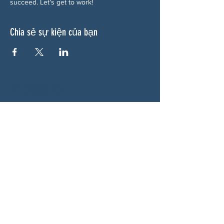
succeed. Let’s get to work!
Chia sẻ sự kiện của bạn
VỀ CHÚNG TÔI
Woodstock CAN là một tổ chức tự trị phi
đảng phái, do các tình nguyện viên lãnh đạo,
phục vụ Woodstock, GA và các khu vực lân
cận. Chúng tôi tin rằng nền dân chủ của
chúng ta hoạt động tốt nhất khi tất cả mọi
người cùng tham gia. Bằng cách hợp tác
cùng nhau, chúng tôi bảo vệ quyền tự do, hỗ
trợ hàng xóm và đảm bảo rằng chính phủ
của chúng ta phản ánh đúng nguyện vọng
của người dân.