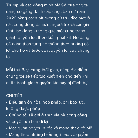
Trump và các đồng minh MAGA của ông ta 
đang cố gắng đánh cắp cuộc bầu cử năm 
2026 bằng cách bịt miệng cử tri - đặc biệt là 
các cộng đồng da màu, người trẻ và các gia 
đình lao động - thông qua một cuộc tranh 
giành quyền lực theo kiểu phát xít. Họ đang 
cố gắng thao túng hệ thống theo hướng có 
lợi cho họ và tước đoạt quyền lợi của chúng 
ta.
Mỗi thứ Bảy, cùng thời gian, cùng địa điểm, 
chúng tôi sẽ tiếp tục xuất hiện cho đến khi 
cuộc tranh giành quyền lực này bị đánh bại.
CHI TIẾT
• Biểu tình ôn hòa, hợp pháp, phi bạo lực, 
không được phép
• Chúng tôi sẽ chỉ ở trên vỉa hè công cộng 
và quyền ưu tiên đi lại
• Mặc quần áo yêu nước và mang theo cờ Mỹ
• Mang theo những biểu ngữ bảo vệ quyền 