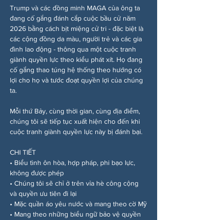
Trump và các đồng minh MAGA của ông ta 
đang cố gắng đánh cắp cuộc bầu cử năm 
2026 bằng cách bịt miệng cử tri - đặc biệt là 
các cộng đồng da màu, người trẻ và các gia 
đình lao động - thông qua một cuộc tranh 
giành quyền lực theo kiểu phát xít. Họ đang 
cố gắng thao túng hệ thống theo hướng có 
lợi cho họ và tước đoạt quyền lợi của chúng 
ta.
Mỗi thứ Bảy, cùng thời gian, cùng địa điểm, 
chúng tôi sẽ tiếp tục xuất hiện cho đến khi 
cuộc tranh giành quyền lực này bị đánh bại.
CHI TIẾT
• Biểu tình ôn hòa, hợp pháp, phi bạo lực, 
không được phép
• Chúng tôi sẽ chỉ ở trên vỉa hè công cộng 
và quyền ưu tiên đi lại
• Mặc quần áo yêu nước và mang theo cờ Mỹ
• Mang theo những biểu ngữ bảo vệ quyền 