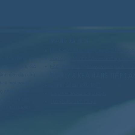
MẠNG XÃ HỘI
BLUESKY: https://bsky.app/profile/wood
hi đảng phái, do
INSTAGRAM: https://www.instagram.co
 vụ Woodstock, GA
FACEBOOK: https://www.facebook.com/
PHÁP LÝ & KHẢ NĂNG TIẾP CẬ
 rằng nền dân chủ
t cả mọi người
CHÍNH SÁCH BẢO MẬT
ng nhau, chúng
ĐIỀU KHOẢN & ĐIỀU KIỆN
xóm và đảm bảo
TUYÊN BỐ TRUY CẬP
nh đúng nguyện