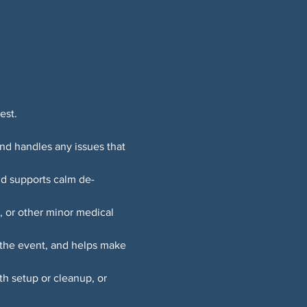
est. 
nd handles any issues that 
nd supports calm de-
, or other minor medical 
 the event, and helps make 
h setup or cleanup, or 