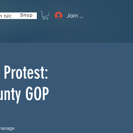
Join or Log In
Shop
n tức
Protest:
unty GOP
 manage