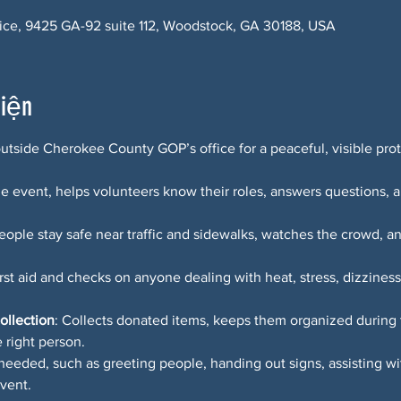
ce, 9425 GA-92 suite 112, Woodstock, GA 30188, USA
kiện
tside Cherokee County GOP’s office for a peaceful, visible prot
e event, helps volunteers know their roles, answers questions, a
eople stay safe near traffic and sidewalks, watches the crowd, a
irst aid and checks on anyone dealing with heat, stress, dizziness
ollection
: Collects donated items, keeps them organized during
 right person.
needed, such as greeting people, handing out signs, assisting wit
event.