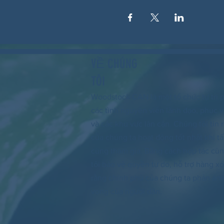
VỀ CHÚNG
TÔI
Woodstock CAN là một tổ chức tự trị p
các tình nguyện viên lãnh đạo, phục
và các khu vực lân cận. Chúng tôi tin
của chúng ta hoạt động tốt nhất khi tấ
cùng tham gia. Bằng cách hợp tác cù
tôi bảo vệ quyền tự do, hỗ trợ hàng 
rằng chính phủ của chúng ta phản á
vọng của người dân.