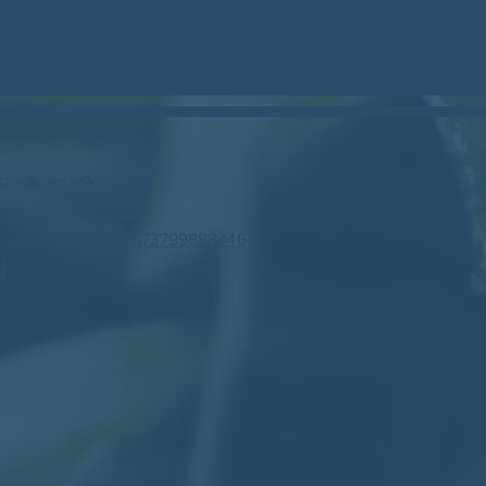
stockcan.bsky.social
m/woodstock_can/
profile.php?id=61573799888446
N