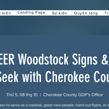
Landing Page
 kiện
Sự kiện
Quyên tặng
Ti
ER Woodstock Signs & 
Seek with Cherokee Co
Thứ 5, 08 thg 10
  |  
Cherokee County GOP's Office
eer to serve as a marshal, greet new people, hand out flyers, or