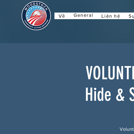
General
Về
Liên hệ
Sự
VOLUNTE
Hide & 
Volunt