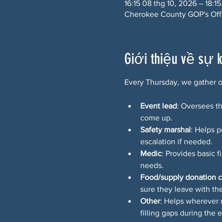
16:15 08 thg 10, 2026 – 18:15
Cherokee County GOP's Offi
Giới thiệu về sự 
Every Thursday, we gather ou
Event lead
: Oversees th
come up.
Safety marshal
: Helps p
escalation if needed.
Medic
: Provides basic f
needs.
Food/supply donation c
sure they leave with the
Other
: Helps wherever 
filling gaps during the 