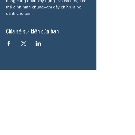
đang cùng nhau xây dựng—và cách bạn có 
thể định hình chúng—thì đây chính là nơi 
dành cho bạn.
Chia sẻ sự kiện của bạn
VỀ CHÚNG TÔI
Woodstock CAN là một tổ chức tự trị phi
đảng phái, do các tình nguyện viên lãnh đạo,
phục vụ Woodstock, GA và các khu vực lân
cận. Chúng tôi tin rằng nền dân chủ của
chúng ta hoạt động tốt nhất khi tất cả mọi
người cùng tham gia. Bằng cách hợp tác
cùng nhau, chúng tôi bảo vệ quyền tự do, hỗ
trợ hàng xóm và đảm bảo rằng chính phủ
của chúng ta phản ánh đúng nguyện vọng