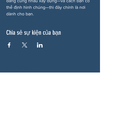
đang cùng nhau xây dựng—và cách bạn có 
thể định hình chúng—thì đây chính là nơi 
dành cho bạn.
Chia sẻ sự kiện của bạn
VỀ CHÚNG TÔI
Woodstock CAN là một tổ chức tự trị phi
đảng phái, do các tình nguyện viên lãnh đạo,
phục vụ Woodstock, GA và các khu vực lân
cận. Chúng tôi tin rằng nền dân chủ của
chúng ta hoạt động tốt nhất khi tất cả mọi
người cùng tham gia. Bằng cách hợp tác
cùng nhau, chúng tôi bảo vệ quyền tự do, hỗ
trợ hàng xóm và đảm bảo rằng chính phủ
của chúng ta phản ánh đúng nguyện vọng