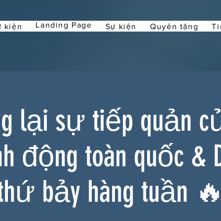
Landing Page
 kiện
Sự kiện
Quyên tặng
Ti
 lại sự tiếp quản c
nh động toàn quốc & 
thứ bảy hàng tuần 