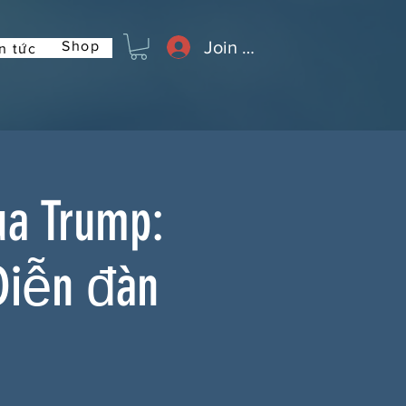
Join or Log In
Shop
n tức
ủa Trump:
Diễn đàn
