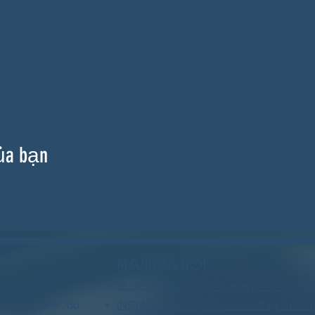
ủa bạn
MẠNG XÃ HỘI
BLUESKY: https://bsky.app/profile/wood
hi đảng phái, do
INSTAGRAM: https://www.instagram.co