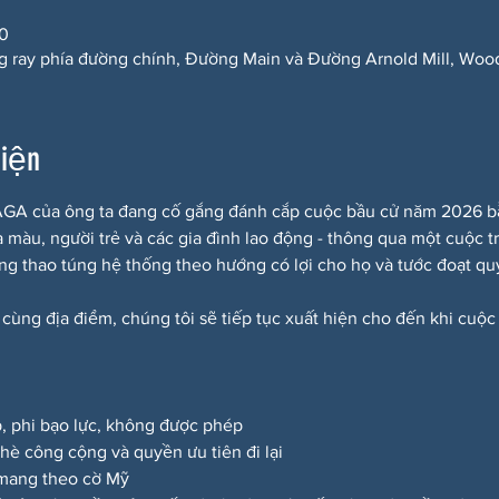
00
g ray phía đường chính, Đường Main và Đường Arnold Mill, Woo
kiện
A của ông ta đang cố gắng đánh cắp cuộc bầu cử năm 2026 bằng
a màu, người trẻ và các gia đình lao động - thông qua một cuộc t
ắng thao túng hệ thống theo hướng có lợi cho họ và tước đoạt quy
 cùng địa điểm, chúng tôi sẽ tiếp tục xuất hiện cho đến khi cuộc
p, phi bạo lực, không được phép
a hè công cộng và quyền ưu tiên đi lại
 mang theo cờ Mỹ