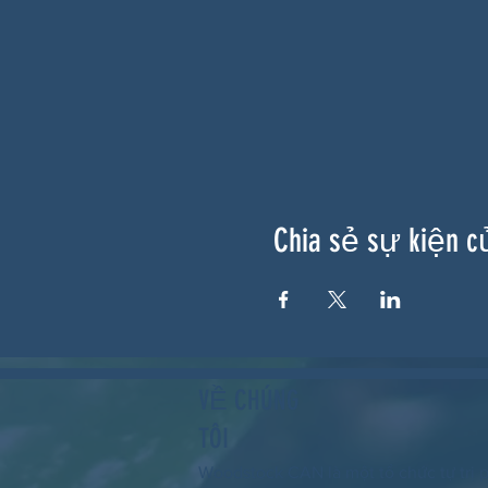
Chia sẻ sự kiện c
VỀ CHÚNG
TÔI
Woodstock CAN là một tổ chức tự trị p