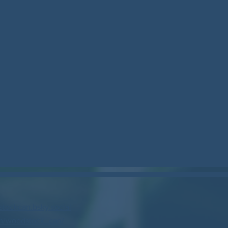
stockcan.bsky.social
m/woodstock_can/