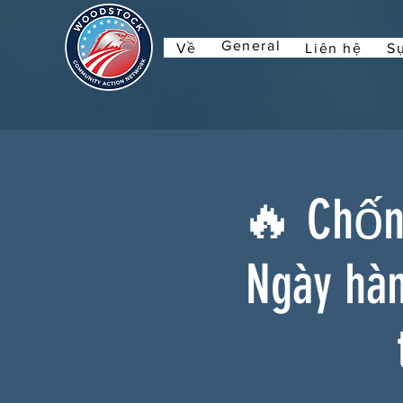
General
Về
Liên hệ
Sự
🔥 Chống
Ngày hà