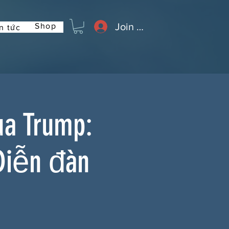
Join or Log In
Shop
n tức
ủa Trump:
Diễn đàn
