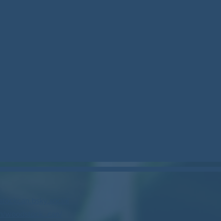
stockcan.bsky.social
m/woodstock_can/