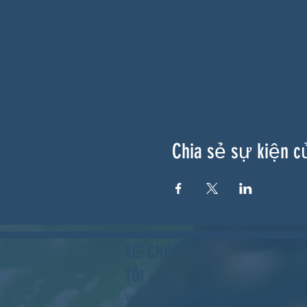
Chia sẻ sự kiện c
VỀ CHÚNG
TÔI
Woodstock CAN là một tổ chức tự trị p