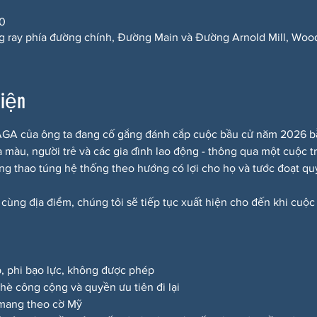
00
g ray phía đường chính, Đường Main và Đường Arnold Mill, Woo
kiện
A của ông ta đang cố gắng đánh cắp cuộc bầu cử năm 2026 bằng
a màu, người trẻ và các gia đình lao động - thông qua một cuộc t
ắng thao túng hệ thống theo hướng có lợi cho họ và tước đoạt quy
 cùng địa điểm, chúng tôi sẽ tiếp tục xuất hiện cho đến khi cuộc
p, phi bạo lực, không được phép
a hè công cộng và quyền ưu tiên đi lại
 mang theo cờ Mỹ