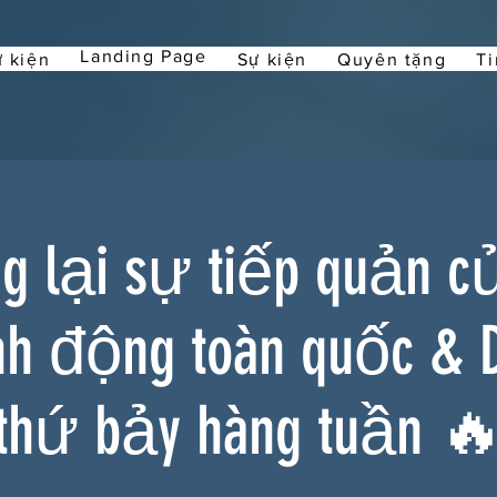
Landing Page
 kiện
Sự kiện
Quyên tặng
Ti
 lại sự tiếp quản c
nh động toàn quốc & 
thứ bảy hàng tuần 