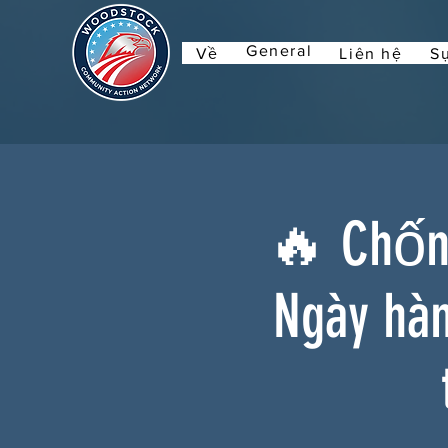
General
Về
Liên hệ
Sự
🔥 Chống
Ngày hà