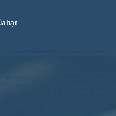
ủa bạn
MẠNG XÃ HỘI
BLUESKY: https://bsky.app/profile/wood
hi đảng phái, do
INSTAGRAM: https://www.instagram.co
 vụ Woodstock, GA
FACEBOOK: https://www.facebook.com/
PHÁP LÝ & KHẢ NĂNG TIẾP CẬ
 rằng nền dân chủ
t cả mọi người
CHÍNH SÁCH BẢO MẬT
ng nhau, chúng
ĐIỀU KHOẢN & ĐIỀU KIỆN
xóm và đảm bảo
TUYÊN BỐ TRUY CẬP