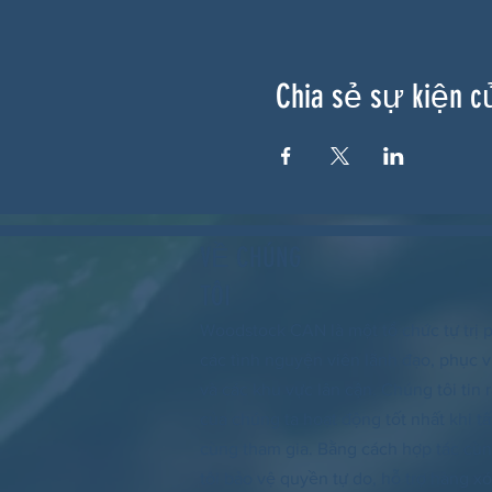
Chia sẻ sự kiện c
VỀ CHÚNG
TÔI
Woodstock CAN là một tổ chức tự trị p
các tình nguyện viên lãnh đạo, phục
và các khu vực lân cận. Chúng tôi tin
của chúng ta hoạt động tốt nhất khi tấ
cùng tham gia. Bằng cách hợp tác cù
tôi bảo vệ quyền tự do, hỗ trợ hàng 