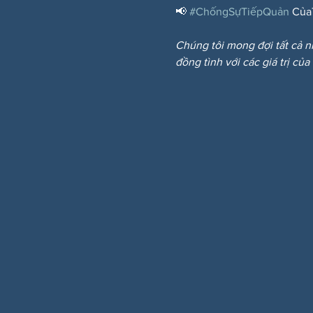
📢 
#ChốngSựTiếpQuản
 Của
Chúng tôi mong đợi tất cả n
đồng tình với các giá trị của