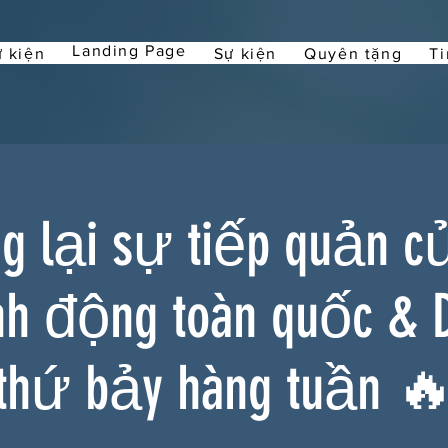
Landing Page
 kiện
Sự kiện
Quyên tặng
Ti
 lại sự tiếp quản c
nh động toàn quốc & 
thứ bảy hàng tuần 