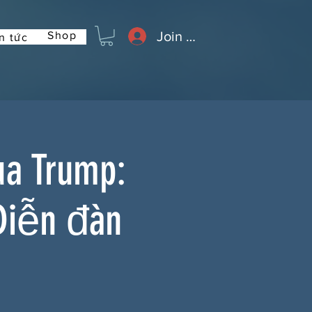
Join or Log In
Shop
n tức
ủa Trump:
Diễn đàn
