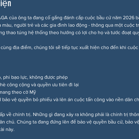
kiện
A của ông ta đang cố gắng đánh cắp cuộc bầu cử năm 2026 bằng
a màu, người trẻ và các gia đình lao động - thông qua một cuộc t
ắng thao túng hệ thống theo hướng có lợi cho họ và tước đoạt quy
 cùng địa điểm, chúng tôi sẽ tiếp tục xuất hiện cho đến khi cuộc
p, phi bạo lực, không được phép
a hè công cộng và quyền ưu tiên đi lại
 mang theo cờ Mỹ
 bảo vệ quyền bỏ phiếu và lên án cuộc tấn công vào nền dân c
ấp về chính trị. Những gì đang xảy ra không phải là chính trị th
dân chủ. Chúng ta đang đứng lên để bảo vệ quyền bầu cử, bảo vệ
ài này.