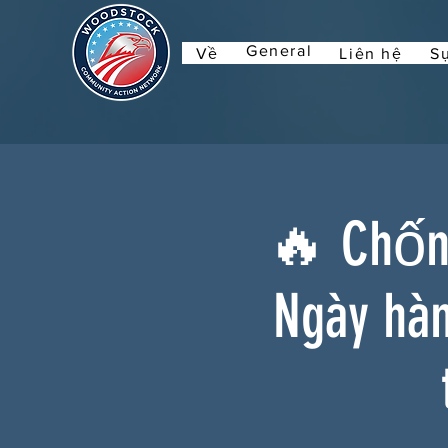
General
Về
Liên hệ
Sự
🔥 Chống
Ngày hà