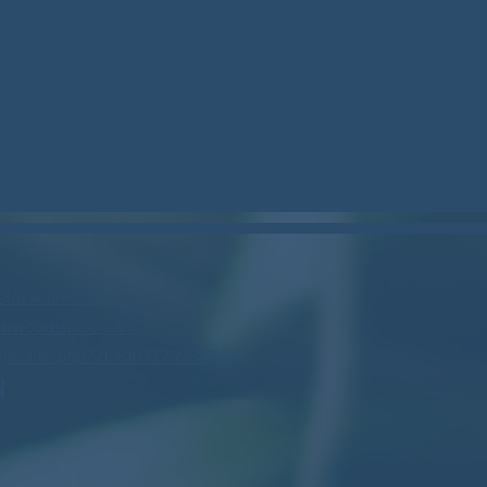
stockcan.bsky.social
m/woodstock_can/
profile.php?id=61573799888446
N