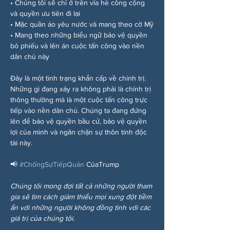
• Chúng tôi sẽ chỉ ở trên vỉa hè công cộng 
và quyền ưu tiên đi lại
• Mặc quần áo yêu nước và mang theo cờ Mỹ
• Mang theo những biểu ngữ bảo vệ quyền 
bỏ phiếu và lên án cuộc tấn công vào nền 
dân chủ này
Đây là một tình trạng khẩn cấp về chính trị. 
Những gì đang xảy ra không phải là chính trị 
thông thường mà là một cuộc tấn công trực 
tiếp vào nền dân chủ. Chúng ta đang đứng 
lên để bảo vệ quyền bầu cử, bảo vệ quyền 
lợi của mình và ngăn chặn sự thôn tính độc 
tài này.
📢 
#ChốngSựTiếpQuản
 CủaTrump
Chúng tôi mong đợi tất cả những người tham 
gia sẽ tìm cách giảm thiểu mọi xung đột tiềm 
ẩn với những người không đồng tình với các 
giá trị của chúng tôi.