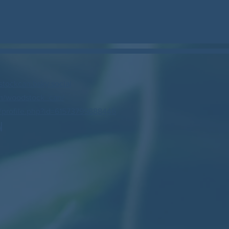
stockcan.bsky.social
m/woodstock_can/
profile.php?id=61573799888446
N