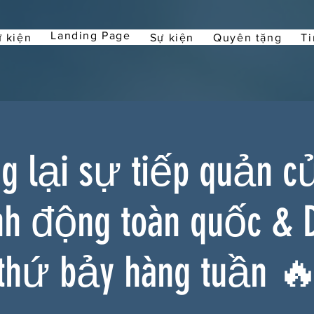
Landing Page
 kiện
Sự kiện
Quyên tặng
Ti
 lại sự tiếp quản c
nh động toàn quốc & 
thứ bảy hàng tuần 