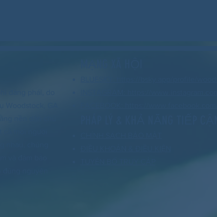
MẠNG XÃ HỘI
BLUESKY: https://bsky.app/profile/wood
hi đảng phái, do
INSTAGRAM: https://www.instagram.co
 vụ Woodstock, GA
FACEBOOK: https://www.facebook.com/
PHÁP LÝ & KHẢ NĂNG TIẾP CẬ
 rằng nền dân chủ
t cả mọi người
CHÍNH SÁCH BẢO MẬT
ng nhau, chúng
ĐIỀU KHOẢN & ĐIỀU KIỆN
xóm và đảm bảo
TUYÊN BỐ TRUY CẬP
nh đúng nguyện