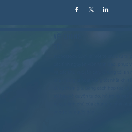
VỀ CHÚNG
TÔI
Woodstock CAN là một tổ chức tự trị p
các tình nguyện viên lãnh đạo, phục
và các khu vực lân cận. Chúng tôi tin
của chúng ta hoạt động tốt nhất khi tấ
cùng tham gia. Bằng cách hợp tác cù
tôi bảo vệ quyền tự do, hỗ trợ hàng 
rằng chính phủ của chúng ta phản á
vọng của người dân.