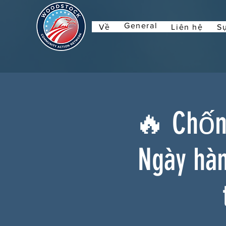
General
Về
Liên hệ
Sự
🔥 Chống
Ngày hà