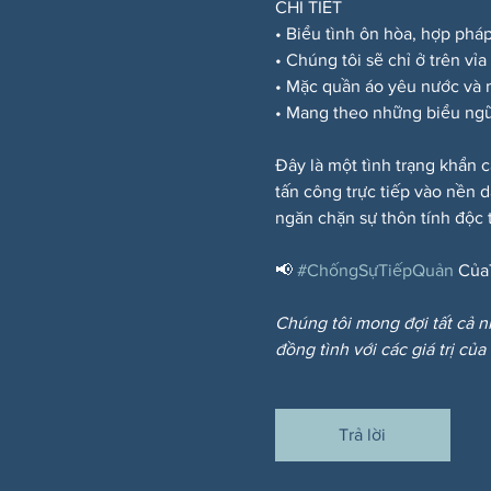
CHI TIẾT
• Biểu tình ôn hòa, hợp phá
• Chúng tôi sẽ chỉ ở trên vỉ
• Mặc quần áo yêu nước và
• Mang theo những biểu ngữ
Đây là một tình trạng khẩn c
tấn công trực tiếp vào nền 
ngăn chặn sự thôn tính độc t
📢 
#ChốngSựTiếpQuản
 Của
Chúng tôi mong đợi tất cả n
đồng tình với các giá trị của
Trả lời