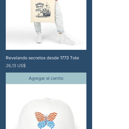
Revelando secretos desde 1773 Tote
Precio
26,13 US$
Agregar al carrito