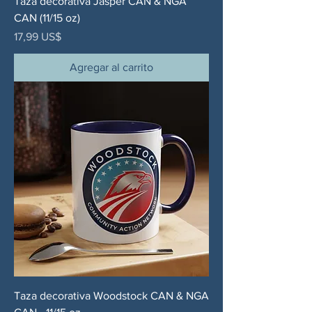
Taza decorativa Jasper CAN & NGA
CAN (11/15 oz)
Precio
17,99 US$
Agregar al carrito
Taza decorativa Woodstock CAN & NGA