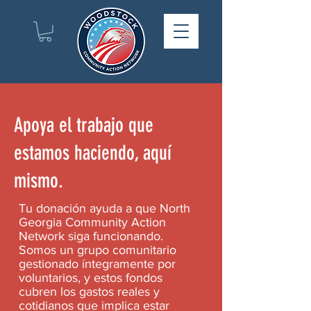
Apoya el trabajo que
estamos haciendo, aquí
mismo.
Tu donación ayuda a que North
Georgia Community Action
Network siga funcionando.
Somos un grupo comunitario
gestionado íntegramente por
voluntarios, y estos fondos
cubren los gastos reales y
cotidianos que implica estar