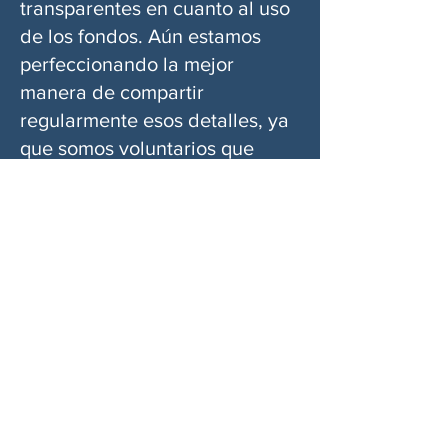
transparentes en cuanto al uso
de los fondos. Aún estamos
perfeccionando la mejor
manera de compartir
regularmente esos detalles, ya
que somos voluntarios que
hacemos esto en nuestro
tiempo libre, pero siempre
estamos encantados de
responder preguntas.
Si crees que este trabajo es
importante y puedes contribuir,
por favor considera hacer una
donación. Cada aportación nos
ayuda a seguir adelante.